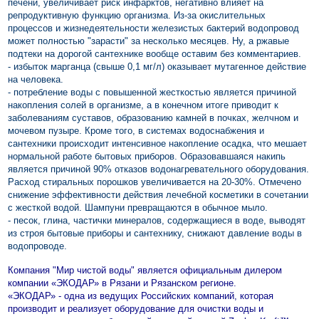
печени, увеличивает риск инфарктов, негативно влияет на
репродуктивную функцию организма. Из-за окислительных
процессов и жизнедеятельности железистых бактерий водопровод
может полностью "зарасти" за несколько месяцев. Ну, а ржавые
подтеки на дорогой сантехнике вообще оставим без комментариев.
- избыток марганца (свыше 0,1 мг/л) оказывает мутагенное действие
на человека.
- потребление воды с повышенной жесткостью является причиной
накопления солей в организме, а в конечном итоге приводит к
заболеваниям суставов, образованию камней в почках, желчном и
мочевом пузыре. Кроме того, в системах водоснабжения и
сантехники происходит интенсивное накопление осадка, что мешает
нормальной работе бытовых приборов. Образовавшаяся накипь
является причиной 90% отказов водонагревательного оборудования.
Расход стиральных порошков увеличивается на 20-30%. Отмечено
снижение эффективности действия лечебной косметики в сочетании
с жесткой водой. Шампуни превращаются в обычное мыло.
- песок, глина, частички минералов, содержащиеся в воде, выводят
из строя бытовые приборы и сантехнику, снижают давление воды в
водопроводе.
Компания "Мир чистой воды" является официальным дилером
компании «ЭКОДАР» в Рязани и Рязанском регионе.
«ЭКОДАР» - одна из ведущих Российских компаний, которая
производит и
реализует оборудование для очистки воды и